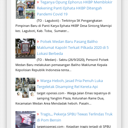
Teganya Opung Ephorus HKBP Memblokir
Rekening Panti Ephata HKBP Ditengah
Pandemi Covid 19
(TO - Laguboti) - Terbitnya SK Pengangkatan
Pimpinan Baru di Panti Karya Ephata HKBP Desa Sintong Marnipi
kec. Laguboti, Kab. Toba, Sumater...
Polsek Medan Baru Pasang Baliho
Maklumat Kapolri Terkait Pilkada 2020 di 5
Lokasi Berbeda
(TO - Medan) - Sabtu (26/9/2020), Personil Polsek
Medan Baru melakukan pemasangan Baliho Maklumat Kepala
Kepolisian Republik Indonesia tenta...
Warga Heboh, Jasad Pria Penuh Luka
Tergeletak Disamping Rel Kereta Api
target operasi.com - Warga Jalan Emas tepatnya di
samping Yanglim Plaza, Kelurahan Rame Dua,
Kecamatan Medan Area Mendadak heboh. Pasaln...
Tragis,,, Pekerja SPBU Tewas Terlindas Truk
di Pom Bensin
targetoperasi.com - Kejadian tragis terjadi di SPBU