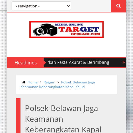
erasi.com Mengabarkan Fakta Akurat & Berimbang
Headlines
Polda S
Home
Ragam
Polsek Belawan Jaga
Keamanan Keberangkatan Kapal Kelud
Polsek Belawan Jaga
Keamanan
Keberangkatan Kapal