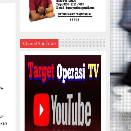
Chanel YouTube
n-
ur
akan