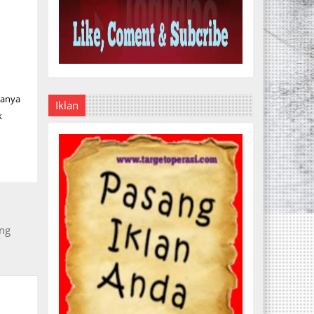
nanya
Iklan
k
ang