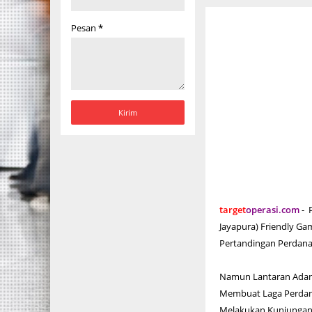
Pesan
*
target
operasi.com
- 
Jayapura) Friendly Ga
Pertandingan Perdana 
Namun Lantaran Adanya
Membuat Laga Perdana
Melakukan Kunjungan