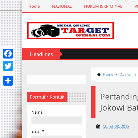
Home
NASIONAL
HUKUM & KRIMINAL
P
Headlines
F
a
Home
Daerah
T
c
w
S
e
Pertandin
i
Formulir Kontak
h
b
Jokowi Ba
t
a
Nama
o
t
r
o
e
Maret 08, 2018
e
Email
*
k
r