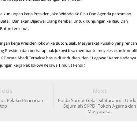
na kunjungan kerja Presiden Joko Widodo Ke Riau Dan Agenda peresmian
Batal, Dan akan Dijadwal Ulang Kembali Untuk Kunjungan ke Riau Dan
Buton tersebut.
jungan kerja Presiden Jokowi ke Buton, Siak, Masyarakat Pusako yang renca
g Presiden dan berharap pak Jokowi bisa membantu meyelesaikan kompli
PT.Arara Abadi Terpaksa harus di undurkan, dan " Legowo" Karena adanya
ungan kerja Pak Jokowi Ke Jawa Timur. ( Fendi )
ious
Next
kus Pelaku Pencurian
Polda Sumut Gelar Silaturahmi, Und
top
Sejumlah SKPD, Tokoh Agama dan
Masyarakat