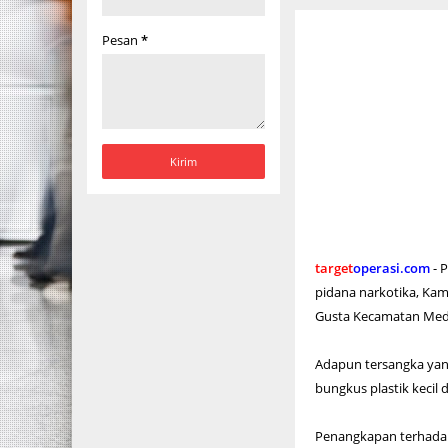
Pesan
*
target
operasi.com
- 
pidana narkotika, Kami
Gusta Kecamatan Meda
Adapun tersangka yang
bungkus plastik kecil 
Penangkapan terhadap