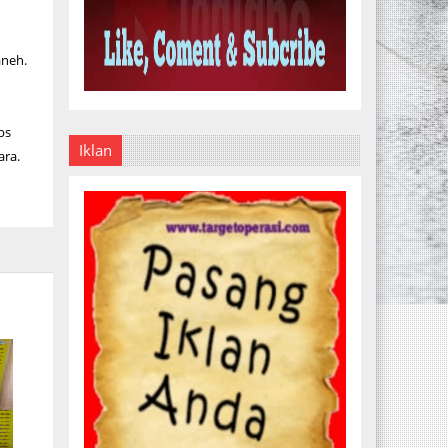
aneh.
bs
Iklan
ara.