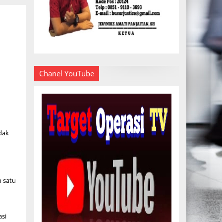
Chanel YouTube
dak
n satu
asi